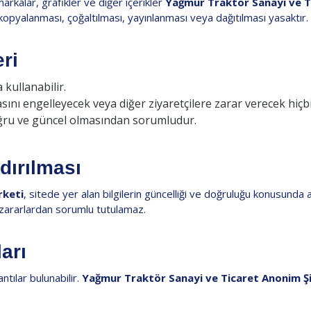
arkalar, grafikler ve diğer içerikler
Yağmur Traktör Sanayi ve T
ak kopyalanması, çoğaltılması, yayınlanması veya dağıtılması yasaktır.
ri
 kullanabilir.
asını engelleyecek veya diğer ziyaretçilere zarar verecek hiç
 doğru ve güncel olmasından sorumludur.
dırılması
rketi
, sitede yer alan bilgilerin güncelliği ve doğruluğu konusunda 
 zararlardan sorumlu tutulamaz.
arı
tılar bulunabilir.
Yağmur Traktör Sanayi ve Ticaret Anonim Şi