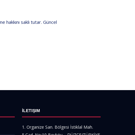
me hakkını saklı tutar. Güncel
İLETIŞIM
1. Organize San. Bölgesi İstiklal Mah.
5.Cad. No:10 Beyköy – DÜZCE/TÜRKİYE