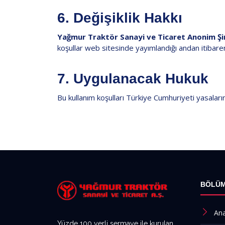
6. Değişiklik Hakkı
Yağmur Traktör Sanayi ve Ticaret Anonim Şi
koşullar web sitesinde yayımlandığı andan itibaren
7. Uygulanacak Hukuk
Bu kullanım koşulları Türkiye Cumhuriyeti yasaların
BÖLÜ
Ana
Yüzde 100 yerli sermaye ile kurulan