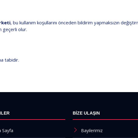
rketi
, bu kullanım koşullarını önceden bildirim yapmaksızın değiştir
 geçerli olur.
a tabidir.
MLER
BİZE ULAŞIN
 Sayfa
Bayilerimiz